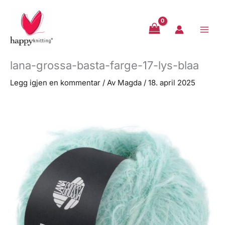
Hopp
rett
til
innholdet
lana-grossa-basta-farge-17-lys-blaa
Legg igjen en kommentar
/ Av
Magda
/
18. april 2025