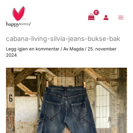
Hopp
rett
til
innholdet
cabana-living-silvia-jeans-bukse-bak
Legg igjen en kommentar
/ Av
Magda
/
25. november
2024