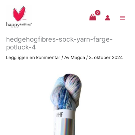
Hopp
rett
til
innholdet
hedgehogfibres-sock-yarn-farge-
potluck-4
Legg igjen en kommentar
/ Av
Magda
/
3. oktober 2024