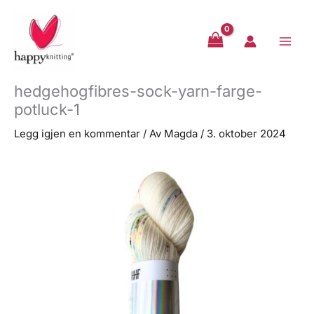
Hopp
rett
til
innholdet
hedgehogfibres-sock-yarn-farge-
potluck-1
Legg igjen en kommentar
/ Av
Magda
/
3. oktober 2024