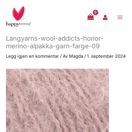
Hopp
rett
til
innholdet
Langyarns-wool-addicts-honor-
merino-alpakka-garn-farge-09
Legg igjen en kommentar
/ Av
Magda
/
1. september 2024