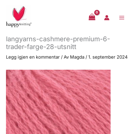
Hopp
rett
til
innholdet
langyarns-cashmere-premium-6-
trader-farge-28-utsnitt
Legg igjen en kommentar
/ Av
Magda
/
1. september 2024