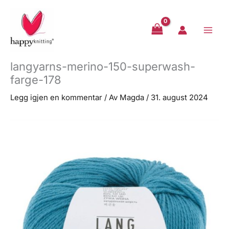
Hopp
rett
til
innholdet
langyarns-merino-150-superwash-
farge-178
Legg igjen en kommentar
/ Av
Magda
/
31. august 2024