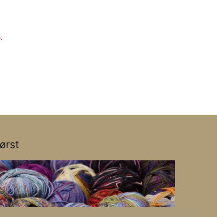
.
ørst