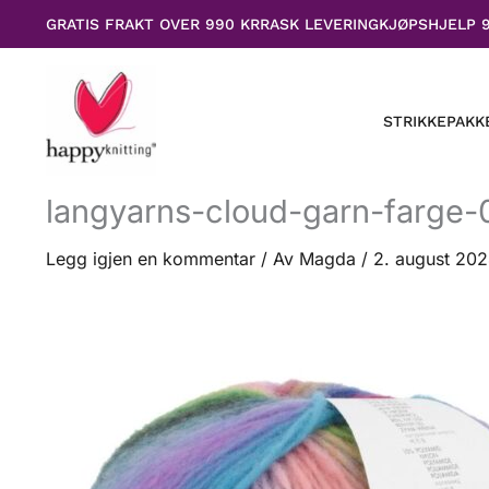
Hopp
GRATIS FRAKT OVER 990 KR
RASK LEVERING
KJØPSHJELP 
rett
til
innholdet
STRIKKEPAKK
langyarns-cloud-garn-farge-
Legg igjen en kommentar
/ Av
Magda
/
2. august 20