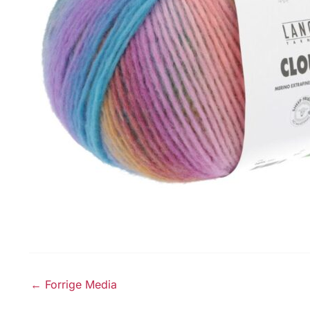
←
Forrige Media