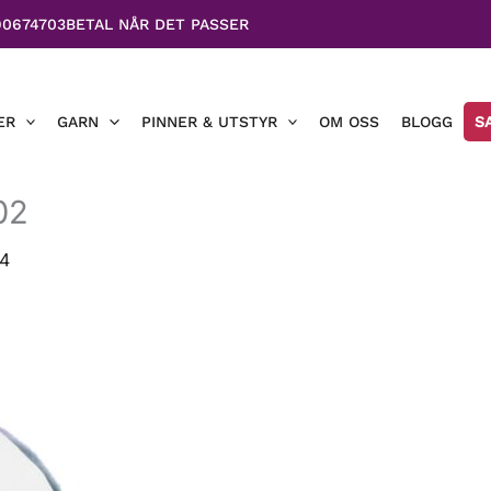
90674703
BETAL NÅR DET PASSER
ER
GARN
PINNER & UTSTYR
OM OSS
BLOGG
S
02
24