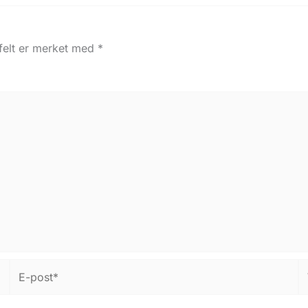
 felt er merket med
*
E-
W
post*