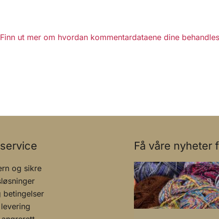
Finn ut mer om hvordan kommentardataene dine behandles
service
Få våre nyheter f
rn og sikre
sløsninger
g betingelser
 levering
 angrerett