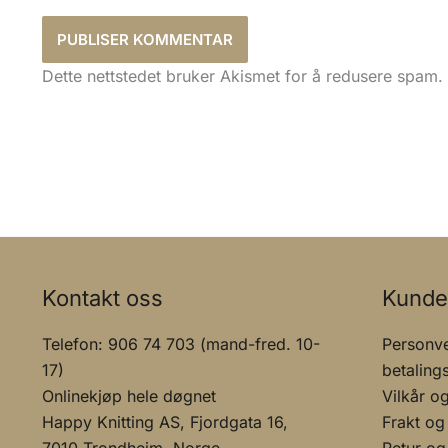
Dette nettstedet bruker Akismet for å redusere spam.
Kontakt oss
Kunde
Telefon: 906 74 703 (mand-fred. 10-
Personve
17)
betaling
Onlinekjøp hele døgnet
Vilkår o
Happy Knitting AS, Fjordgata 16,
Frakt og
7010 Trondheim, Norge
Retur og