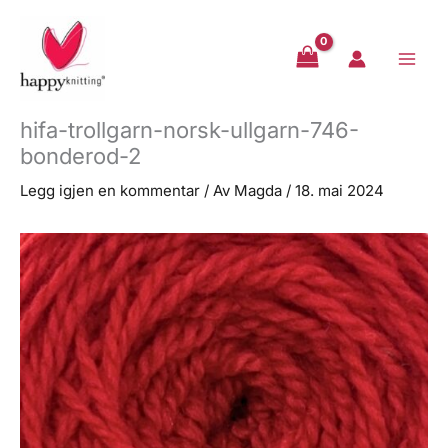
Hopp
rett
til
innholdet
hifa-trollgarn-norsk-ullgarn-746-
bonderod-2
Legg igjen en kommentar
/ Av
Magda
/
18. mai 2024