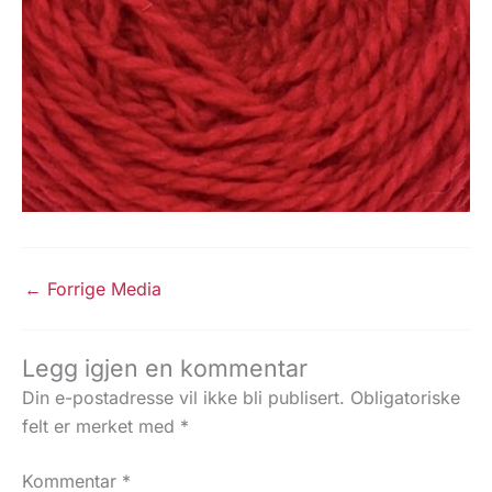
←
Forrige Media
Legg igjen en kommentar
Din e-postadresse vil ikke bli publisert.
Obligatoriske
felt er merket med
*
Kommentar
*