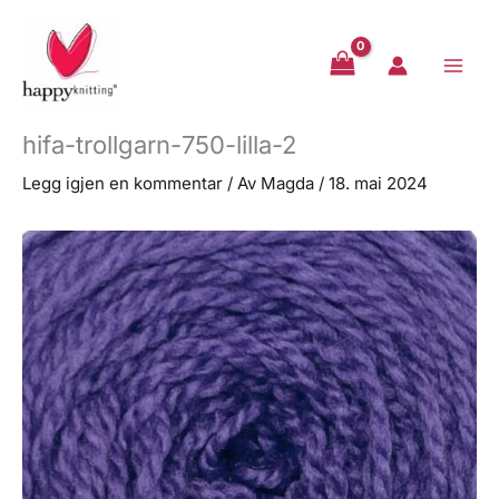
Hopp
rett
til
innholdet
hifa-trollgarn-750-lilla-2
Legg igjen en kommentar
/ Av
Magda
/
18. mai 2024