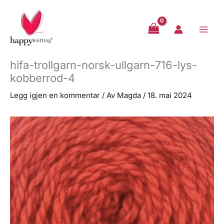
Hopp
rett
til
innholdet
hifa-trollgarn-norsk-ullgarn-716-lys-
kobberrod-4
Legg igjen en kommentar
/ Av
Magda
/
18. mai 2024