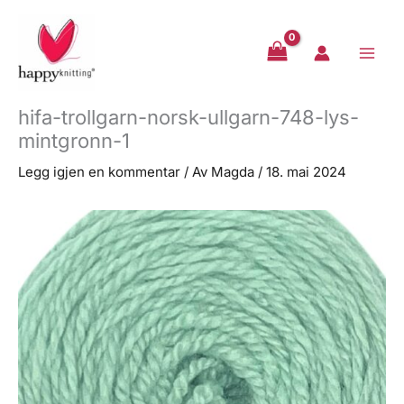
Hopp
rett
til
innholdet
hifa-trollgarn-norsk-ullgarn-748-lys-
mintgronn-1
Legg igjen en kommentar
/ Av
Magda
/
18. mai 2024