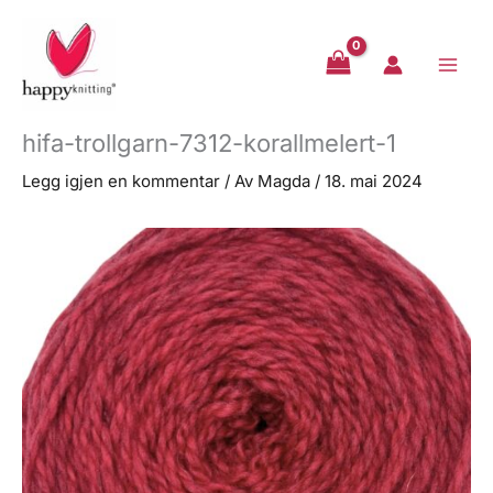
Hopp
rett
til
innholdet
hifa-trollgarn-7312-korallmelert-1
Legg igjen en kommentar
/ Av
Magda
/
18. mai 2024