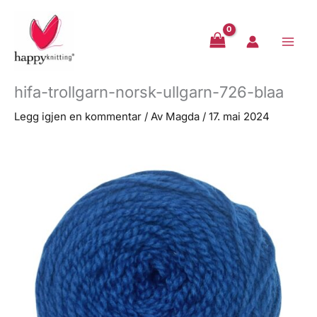
Hopp
rett
til
innholdet
hifa-trollgarn-norsk-ullgarn-726-blaa
Legg igjen en kommentar
/ Av
Magda
/
17. mai 2024