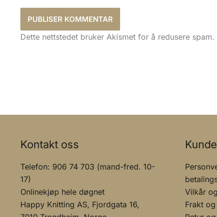
Dette nettstedet bruker Akismet for å redusere spam.
Kontakt oss
Kunde
Telefon: 906 74 703 (mand-fred. 10-
Personve
17)
betaling
Onlinekjøp hele døgnet
Vilkår o
Happy Knitting AS, Fjordgata 16,
Frakt og
7010 Trondheim, Norge
Retur og