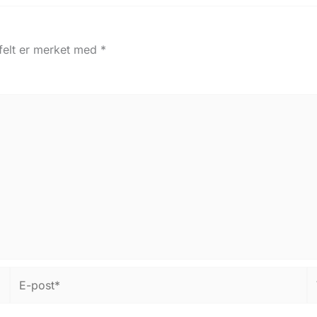
 felt er merket med
*
E-
W
post*