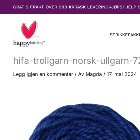
Hopp
GRATIS FRAKT OVER 990 KR
RASK LEVERING
KJØPSHJELP 
rett
til
innholdet
STRIKKEPAKK
hifa-trollgarn-norsk-ullgarn-
Legg igjen en kommentar
/ Av
Magda
/
17. mai 2024