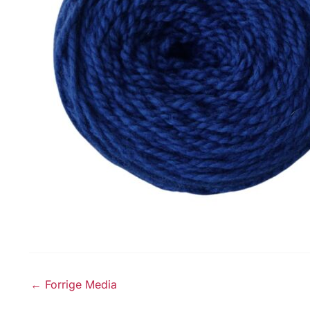
←
Forrige Media