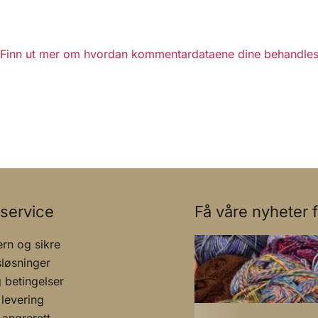
Finn ut mer om hvordan kommentardataene dine behandles
service
Få våre nyheter f
rn og sikre
sløsninger
g betingelser
 levering
 angrerett