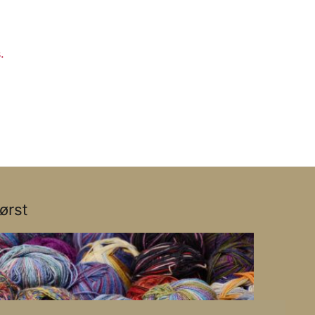
.
ørst