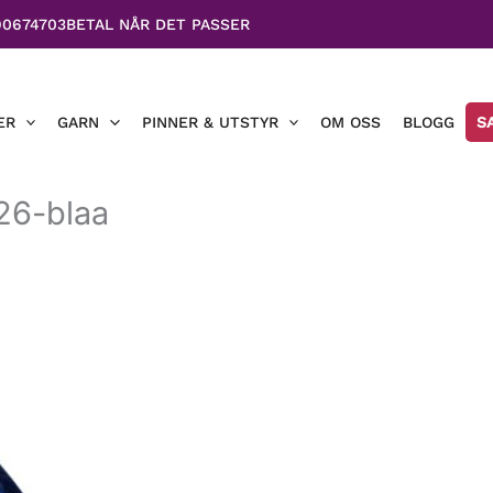
90674703
BETAL NÅR DET PASSER
ER
GARN
PINNER & UTSTYR
OM OSS
BLOGG
S
726-blaa