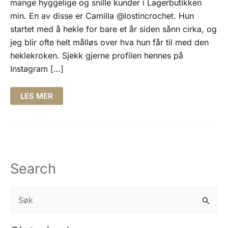
mange hyggelige og snille kunder i Lagerbutikken
min. En av disse er Camilla @lostincrochet. Hun
startet med å hekle for bare et år siden sånn cirka, og
jeg blir ofte helt målløs over hva hun får til med den
heklekroken. Sjekk gjerne profilen hennes på
Instagram […]
TWISTED
LES MER
POLAR
HEADBAND
FRA
CAMILLA
LOST
IN
CROCHET
Search
S
ø
k