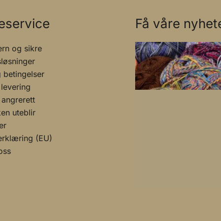
eservice
Få våre nyhete
rn og sikre
sløsninger
g betingelser
 levering
 angrerett
n uteblir
er
rklæring (EU)
oss