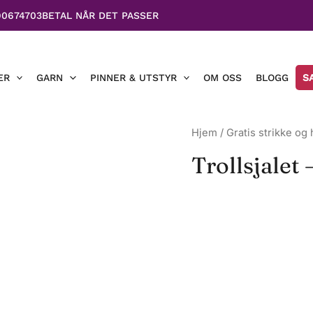
90674703
BETAL NÅR DET PASSER
ER
GARN
PINNER & UTSTYR
OM OSS
BLOGG
S
Hjem
/
Gratis strikke og
Trollsjalet 