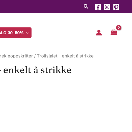
ALG 30-50%
 hekleoppskrifter
/ Trollsjalet – enkelt å strikke
– enkelt å strikke