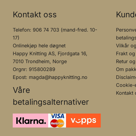
Kontakt oss
Kund
Telefon: 906 74 703 (mand-fred. 10-
Personve
17)
betaling
Onlinekjøp hele døgnet
Vilkår o
Happy Knitting AS, Fjordgata 16,
Frakt og
7010 Trondheim, Norge
Retur og
Orgnr: 915800289
Om pakke
Epost: magda@happyknitting.no
Disclaim
Cookie-e
Våre
Kontakt 
betalingsalternativer