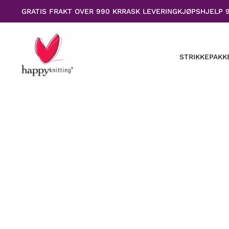
Hopp
GRATIS FRAKT OVER 990 KR
RASK LEVERING
KJØPSHJELP 
rett
til
innholdet
STRIKKEPAKK