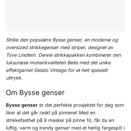
Beskrivelse
av
Tove
Tilleggsinformasjon
Lindtein
antall
Omtaler (0)
Strikk den populære Bysse genser, en moderne og
oversized strikkegenser med striper, designet av
Tove Lindtein. Denne strikkepakken kombinerer den
luksuriøse mohairkvaliteten Bella med det unike
effektgarnet Gelato Vintage for et helt spesielt
uttrykk.
Om Bysse genser
Bysse genser
er det perfekte prosjektet for deg som
liker at det går raskt på pinnene! Med en
strikkefasthet på 9 masker på pinne 10, får du en
luftig, varm og trendy genser med et herlig fargespill i