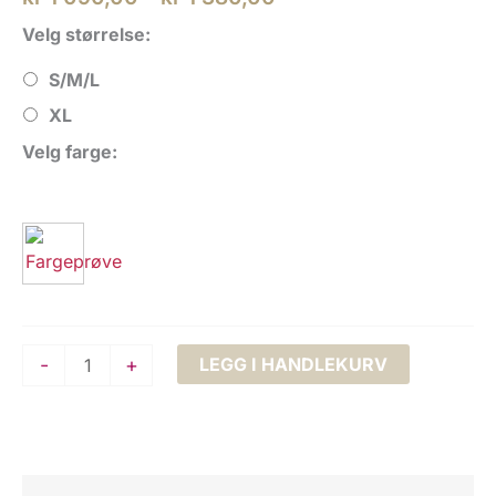
kr 1
Velg størrelse:
090,00
S/M/L
til
kr 1
XL
380,00
Velg farge:
Strikkepakke:
-
+
LEGG I HANDLEKURV
Bysse
genser
–
Design