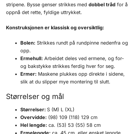
stripene. Bysse genser strikkes med
dobbel tråd
for å
oppnå det rette, fyldige uttrykket.
Konstruksjonen er klassisk og oversiktlig:
Bolen:
Strikkes rundt på rundpinne nedenfra og
opp.
Ermehull:
Arbeidet deles ved ermene, og for-
og bakstykke strikkes ferdig hver for seg.
Ermer:
Maskene plukkes opp direkte i sidene,
slik at du slipper mye montering til slutt.
Størrelser og mål
Størrelser:
S (M) L (XL)
Overvidde:
(98) 109 (118) 129 cm
Hel lengde:
ca. (53) 53 (55) 58 cm
Ermelengde:
ca. 45 cm, eller ønsket lengde