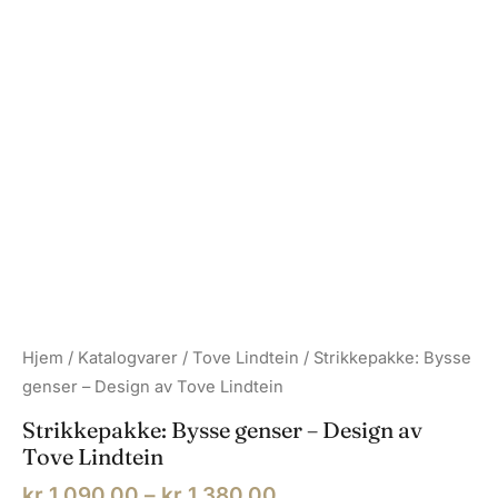
Hjem
/
Katalogvarer
/
Tove Lindtein
/ Strikkepakke: Bysse
genser – Design av Tove Lindtein
Strikkepakke: Bysse genser – Design av
Tove Lindtein
Prisområde:
kr
1 090,00
–
kr
1 380,00