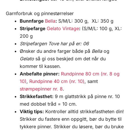
Garnforbruk og pinnestørrelser
Bunnfarge
Bella
:
S/M/L: 300 g, XL: 350 g
Stripefarge
Gelato Vintage
:
(S/M/L: 100 g, XL:
200 g
Stripefargen Tove har på er: 06
Ønsker du andre farger både på
Bella
og
Gelato
så gi oss beskjed om det når du
kommer til kassen.
Anbefalte pinner:
Rundpinne 80 cm (nr. 8 og
10)
,
Rundpinne 40 cm (nr. 10)
, samt
strømpepinner nr. 8
.
Strikkefasthet:
9 m glattstrikk på pinne nr. 10
med dobbel tråd = 10 cm.
Viktig tips:
Kontroller alltid strikkefastheten din!
Strikker du fastere enn oppgitt, bør du bytte til
tykkere pinner. Strikker du løsere, bør du bruke