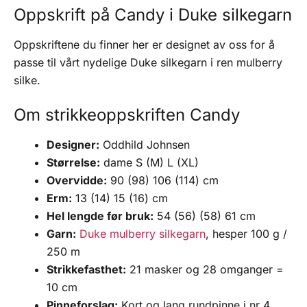
Oppskrift på Candy i Duke silkegarn
Oppskriftene du finner her er designet av oss for å
passe til vårt nydelige Duke silkegarn i ren mulberry
silke.
Om strikkeoppskriften Candy
Designer:
Oddhild Johnsen
Størrelse:
dame S (M) L (XL)
Overvidde:
90 (98) 106 (114) cm
Erm:
13 (14) 15 (16) cm
Hel lengde før bruk:
54 (56) (58) 61 cm
Garn:
Duke mulberry silkegarn
, hesper 100 g /
250 m
Strikkefasthet:
21 masker og 28 omganger =
10 cm
Pinneforslag:
Kort og lang rundpinne i nr 4.