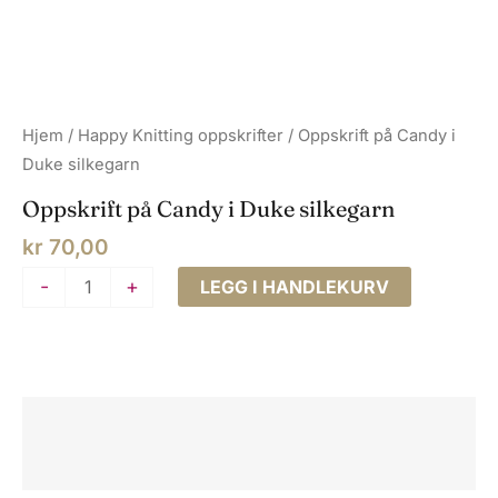
Hjem
/
Happy Knitting oppskrifter
/ Oppskrift på Candy i
Duke silkegarn
Oppskrift på Candy i Duke silkegarn
kr
70,00
Oppskrift
-
+
LEGG I HANDLEKURV
på
Candy
i
Duke
Beskrivelse
silkegarn
antall
Omtaler (0)