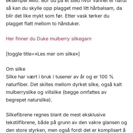
eksempel Milo. Bor du på et sted hvor vannet er hardt
så kan du skylle opp plagget med litt hårbalsam, da
blir det like mykt som før. Etter vask tørker du
plagget flatt mellom to hånduker.
Her finner du Duke mulberry silkegarn
[toggle title=»Les mer om silke»]
Om silke
Silke har vært i bruk i tusener av år og er 100 %
naturfiber. Det skilles mellom dyrket silke, også kalt
mulberrysilke og villsilke (begge omfattes av
begrepet natursilke).
Silkefibrene regnes blant de mest eksklusive
tekstilfibrene, både på grunn av den vakre glansen og
den store styrken, men også fordi det er komplisert å