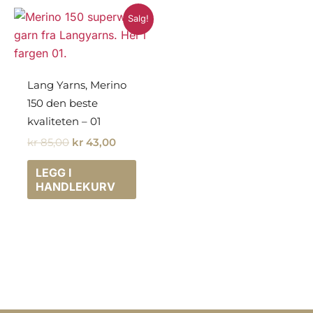
Salg!
Lang Yarns, Merino
150 den beste
kvaliteten – 01
Opprinnelig
Nåværende
kr
85,00
kr
43,00
pris
pris
var:
er:
LEGG I
kr 85,00.
kr 43,00.
HANDLEKURV