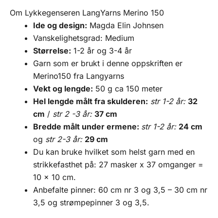
Om Lykkegenseren LangYarns Merino 150
Ide og design:
Magda Elin Johnsen
Vanskelighetsgrad: Medium
Størrelse:
1-2 år og 3-4 år
Garn som er brukt i denne oppskriften er
Merino150 fra Langyarns
Vekt og lengde:
50 g ca 150 meter
Hel lengde målt fra skulderen:
str 1-2 år:
32
cm
/
str 2 -3 år:
37 cm
Bredde målt under ermene:
str 1-2 år:
24 cm
og
str 2-3 år:
29 cm
Du kan bruke hvilket som helst garn med en
strikkefasthet på: 27 masker x 37 omganger =
10 x 10 cm.
Anbefalte pinner: 60 cm nr 3 og 3,5 – 30 cm nr
3,5 og strømpepinner 3 og 3,5.