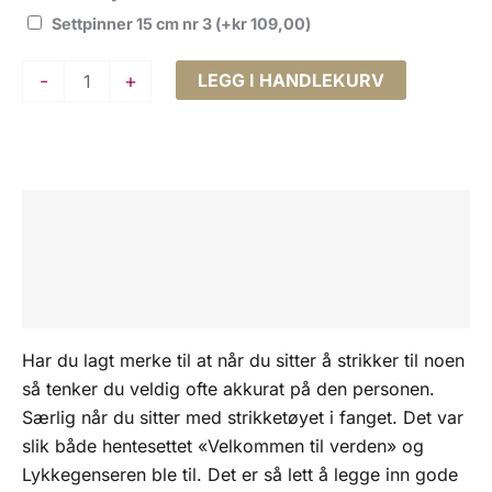
Settpinner 15 cm nr 3
(+
kr
109,00
)
Lykkegenser
-
+
LEGG I HANDLEKURV
Nedlastbar
oppskrift
antall
Beskrivelse
Tilleggsinformasjon
Omtaler (0)
Har du lagt merke til at når du sitter å strikker til noen
så tenker du veldig ofte akkurat på den personen.
Særlig når du sitter med strikketøyet i fanget. Det var
slik både hentesettet «Velkommen til verden» og
Lykkegenseren ble til. Det er så lett å legge inn gode