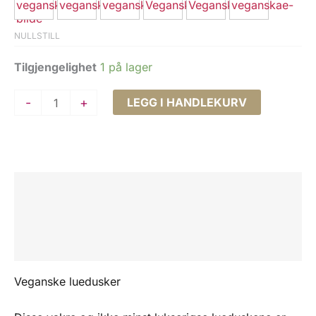
NULLSTILL
Tilgjengelighet
1 på lager
Veganske
-
+
LEGG I HANDLEKURV
lue
dusker
til
dame
Beskrivelse
antall
Tilleggsinformasjon
Omtaler (0)
Veganske luedusker