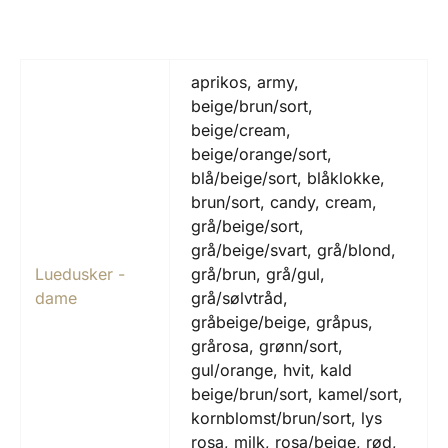
aprikos, army,
beige/brun/sort,
beige/cream,
beige/orange/sort,
blå/beige/sort, blåklokke,
brun/sort, candy, cream,
grå/beige/sort,
grå/beige/svart, grå/blond,
Luedusker -
grå/brun, grå/gul,
dame
grå/sølvtråd,
gråbeige/beige, gråpus,
grårosa, grønn/sort,
gul/orange, hvit, kald
beige/brun/sort, kamel/sort,
kornblomst/brun/sort, lys
rosa, milk, rosa/beige, rød,