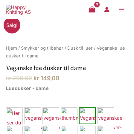
Hopp
rett
til
Salg!
innholdet
Hjem
/
Smykker og tilbehør
/
Dusk til luer
/ Veganske lue
dusker til dame
Veganske lue dusker til dame
Opprinnelig
Nåværende
kr
298,00
kr
149,00
pris
pris
Luedusker - dame
var:
er:
kr 298,00.
kr 149,00.