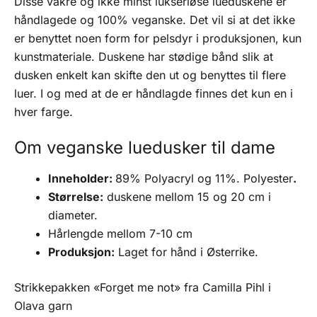
Disse vakre og ikke minst lukseriøse lueduskene er
håndlagede og 100% veganske. Det vil si at det ikke
er benyttet noen form for pelsdyr i produksjonen, kun
kunstmateriale. Duskene har stødige bånd slik at
dusken enkelt kan skifte den ut og benyttes til flere
luer. I og med at de er håndlagde finnes det kun en i
hver farge.
Om veganske luedusker til dame
Inneholder:
89% Polyacryl og 11%. Polyester
.
Størrelse:
duskene mellom 15 og 20 cm i
diameter.
Hårlengde mellom 7-10 cm
Produksjon:
Laget for hånd i Østerrike.
Strikkepakken «Forget me not» fra Camilla Pihl i
Olava garn