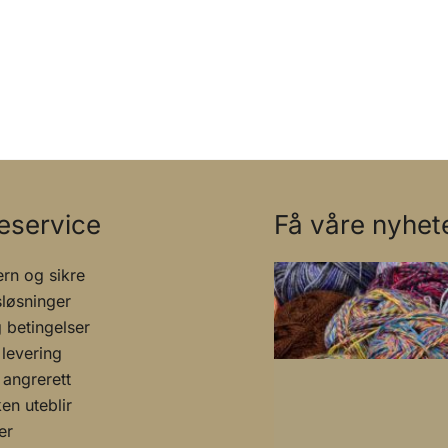
eservice
Få våre nyhete
rn og sikre
sløsninger
g betingelser
 levering
 angrerett
n uteblir
er