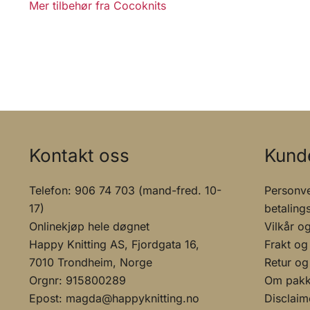
Mer tilbehør fra Cocoknits
Kontakt oss
Kund
Telefon: 906 74 703 (mand-fred. 10-
Personve
17)
betaling
Onlinekjøp hele døgnet
Vilkår o
Happy Knitting AS, Fjordgata 16,
Frakt og
7010 Trondheim, Norge
Retur og
Orgnr: 915800289
Om pakke
Epost: magda@happyknitting.no
Disclaim