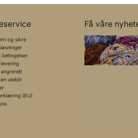
eservice
Få våre nyhete
rn og sikre
sløsninger
g betingelser
 levering
 angrerett
n uteblir
er
rklæring (EU)
oss