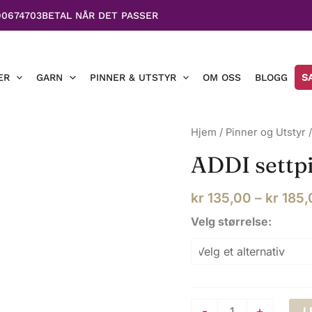
90674703
BETAL NÅR DET PASSER
ER
GARN
PINNER & UTSTYR
OM OSS
BLOGG
S
Hjem
/
Pinner og Utstyr
ADDI settp
kr
135,00
–
kr
185,
Velg størrelse:
ADDI
-
+
L