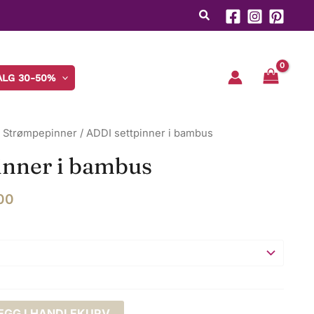
til
kr 185,00
ALG 30-50%
/
Strømpepinner
/ ADDI settpinner i bambus
inner i bambus
Prisområde:
00
kr 135,00
til
kr 185,00
EGG I HANDLEKURV