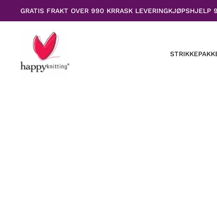
Hopp
GRATIS FRAKT OVER 990 KR
RASK LEVERING
KJØPSHJELP 
rett
til
innholdet
STRIKKEPAKK