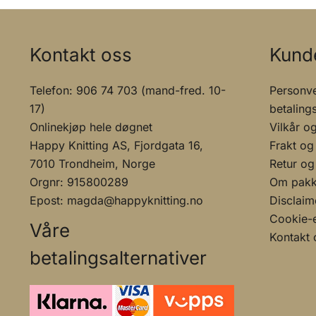
Kontakt oss
Kund
Telefon: 906 74 703 (mand-fred. 10-
Personve
17)
betaling
Onlinekjøp hele døgnet
Vilkår o
Happy Knitting AS, Fjordgata 16,
Frakt og
7010 Trondheim, Norge
Retur og
Orgnr: 915800289
Om pakke
Epost: magda@happyknitting.no
Disclaim
Cookie-e
Våre
Kontakt 
betalingsalternativer