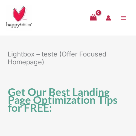
Hopp
rett
til
innholdet
Lightbox – teste (Offer Focused
Homepage)
Get Our Best Landing
Page Optimization Tips
for FREE: