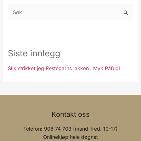
S
ø
k
e
t
Siste innlegg
t
Slik strikket jeg Restegarns jakken i Myk Påfugl
e
r
:
Kontakt oss
Telefon: 906 74 703 (mand-fred. 10-17)
Onlinekjøp hele døgnet