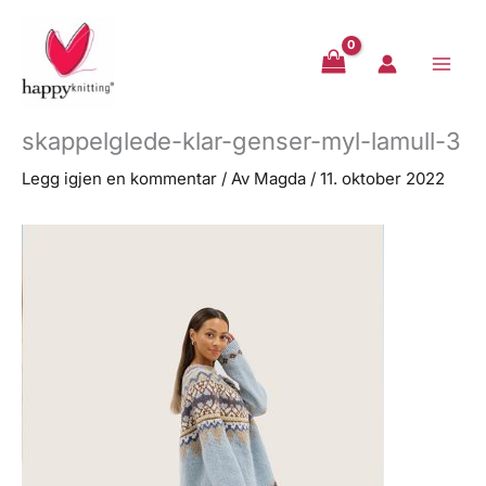
Hopp
rett
til
innholdet
skappelglede-klar-genser-myl-lamull-3
Legg igjen en kommentar
/ Av
Magda
/
11. oktober 2022