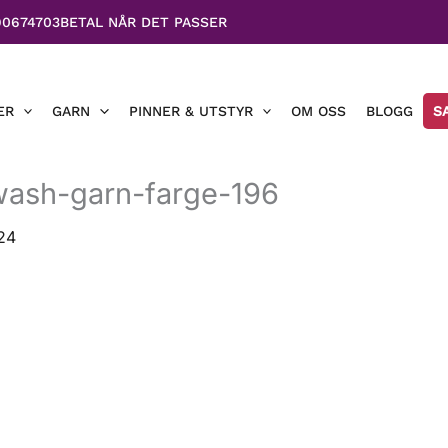
90674703
BETAL NÅR DET PASSER
ER
GARN
PINNER & UTSTYR
OM OSS
BLOGG
S
wash-garn-farge-196
24