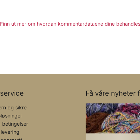
Finn ut mer om hvordan kommentardataene dine behandles
service
Få våre nyheter f
rn og sikre
sløsninger
g betingelser
 levering
 angrerett