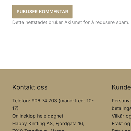
Dette nettstedet bruker Akismet for å redusere spam.
Kontakt oss
Kunde
Telefon: 906 74 703 (mand-fred. 10-
Personve
17)
betaling
Onlinekjøp hele døgnet
Vilkår o
Happy Knitting AS, Fjordgata 16,
Frakt og
7010 Trondheim, Norge
Retur og