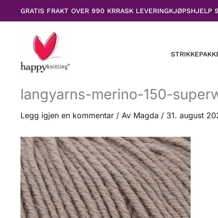
Hopp
GRATIS FRAKT OVER 990 KR
RASK LEVERING
KJØPSHJELP 
rett
til
innholdet
STRIKKEPAKK
langyarns-merino-150-super
Legg igjen en kommentar
/ Av
Magda
/
31. august 20