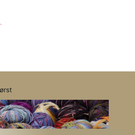
.
ørst