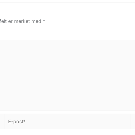
 felt er merket med
*
E-
W
post*