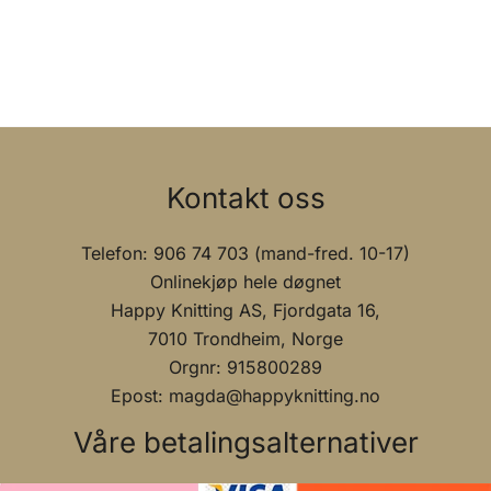
Kontakt oss
Telefon: 906 74 703 (mand-fred. 10-17)
Onlinekjøp hele døgnet
Happy Knitting AS, Fjordgata 16,
7010 Trondheim, Norge
Orgnr: 915800289
Epost: magda@happyknitting.no
Våre betalingsalternativer