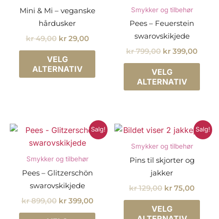
velges
velg
Smykker og tilbehør
Mini & Mi – veganske
på
på
hårdusker
Pees – Feuerstein
produktsiden
prod
swarovskikjede
Opprinnelig
Nåværende
kr
49,00
kr
29,00
pris
pris
Opprinnelig
Nåvæ
kr
799,00
kr
399,00
Dette
var:
er:
VELG
pris
pris
produktet
Dette
kr 49,00.
kr 29,00.
ALTERNATIV
var:
er:
VELG
har
prod
kr 799,00.
kr 399
ALTERNATIV
flere
har
varianter.
flere
Alternativene
varia
kan
Alter
Salg!
Salg!
velges
kan
Smykker og tilbehør
på
velg
Smykker og tilbehør
Pins til skjorter og
produktsiden
på
Pees – Glitzerschön
jakker
prod
swarovskikjede
Opprinnelig
Nåvær
kr
129,00
kr
75,00
pris
pris
Opprinnelig
Nåværende
kr
899,00
kr
399,00
Dette
var:
er:
VELG
pris
pris
Dette
prod
kr 129,00.
kr 75,
ALTERNATIV
var:
er: