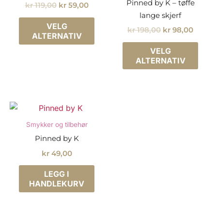
Pinned by K – tøffe
Opprinnelig
Nåværende
kr
119,00
kr
59,00
produktsiden
pris
pris
lange skjerf
Dette
var:
er:
VELG
Opprinnelig
Nåvær
kr
198,00
kr
98,00
produktet
kr 119,00.
kr 59,00.
ALTERNATIV
pris
pris
Dette
har
var:
er:
VELG
prod
flere
kr 198,00.
kr 98,
ALTERNATIV
har
varianter.
flere
Alternativene
varia
kan
Alter
velges
kan
på
Smykker og tilbehør
velg
produktsiden
Pinned by K
på
kr
49,00
prod
LEGG I
HANDLEKURV