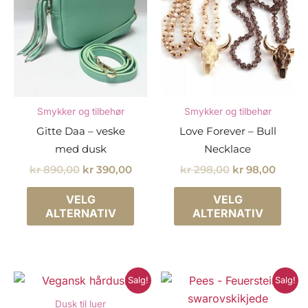
velg
på
prod
Smykker og tilbehør
Smykker og tilbehør
Gitte Daa – veske
Love Forever – Bull
med dusk
Necklace
Opprinnelig
Nåværende
Opprinnelig
Nåvæ
kr
890,00
kr
390,00
kr
298,00
kr
98,00
pris
pris
pris
pris
Dette
Dette
var:
er:
var:
er:
VELG
VELG
produktet
prod
kr 890,00.
kr 390,00.
kr 298,00.
kr 98,
ALTERNATIV
ALTERNATIV
har
har
flere
flere
varianter.
varia
Alternativene
Alter
Salg!
Salg!
kan
kan
Dusk til luer