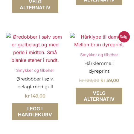
VELG
produktet
har
kr 899,00.
kr 399,00.
ALTERNATIV
har
flere
flere
varia
varianter.
Alter
Alternativene
kan
Salg!
kan
velg
velges
på
Smykker og tilbehør
på
prod
Hårklemme i
produktsiden
Smykker og tilbehør
dyreprint
Øredobber i sølv,
Opprinnelig
Nåvær
kr
129,00
kr
59,00
pris
pris
belagt med gull
Dette
var:
er:
VELG
kr
149,00
prod
kr 129,00.
kr 59,
ALTERNATIV
har
LEGG I
flere
HANDLEKURV
varia
Alter