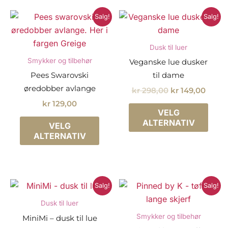
kan
velg
Salg!
Salg!
på
prod
Dusk til luer
Smykker og tilbehør
Veganske lue dusker
Pees Swarovski
til dame
øredobber avlange
Opprinnelig
Nåvæ
kr
298,00
kr
149,00
pris
pris
kr
129,00
Dette
var:
er:
VELG
Dette
prod
kr 298,00.
kr 149
ALTERNATIV
VELG
produktet
har
ALTERNATIV
har
flere
flere
varia
varianter.
Alter
Alternativene
kan
Salg!
Salg!
kan
velg
Dusk til luer
velges
på
Smykker og tilbehør
MiniMi – dusk til lue
på
prod