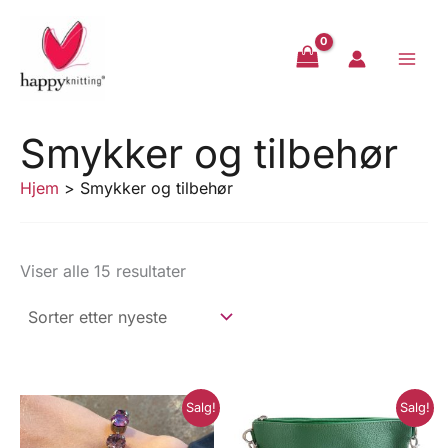
Hopp
rett
til
innholdet
Smykker og tilbehør
Hjem
Smykker og tilbehør
Sortert
Viser alle 15 resultater
etter
nyeste
Salg!
Salg!