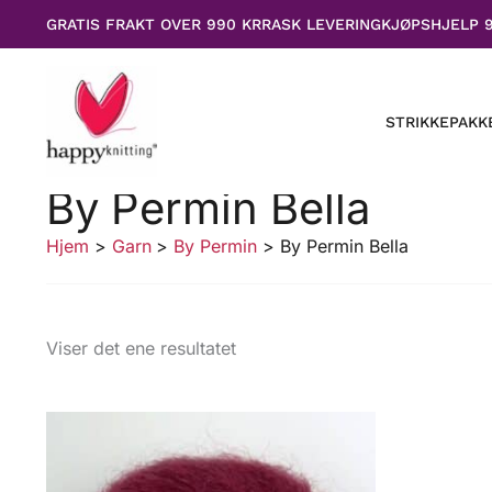
Hopp
GRATIS FRAKT OVER 990 KR
RASK LEVERING
KJØPSHJELP 
rett
til
innholdet
STRIKKEPAKK
By Permin Bella
Hjem
Garn
By Permin
By Permin Bella
Viser det ene resultatet