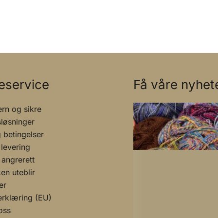
eservice
Få våre nyhete
rn og sikre
sløsninger
g betingelser
 levering
 angrerett
n uteblir
er
rklæring (EU)
oss