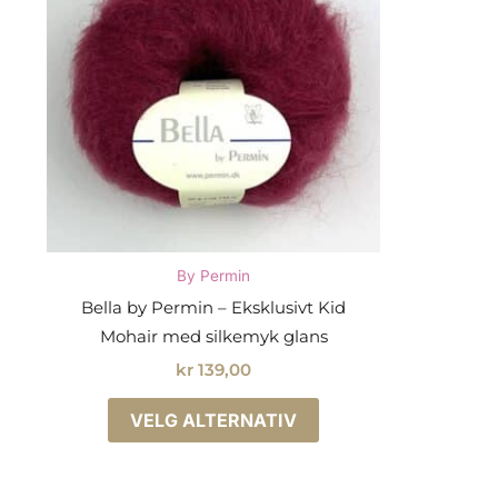
By Permin
Bella by Permin – Eksklusivt Kid
Mohair med silkemyk glans
kr
139,00
Dette
VELG ALTERNATIV
produktet
har
flere