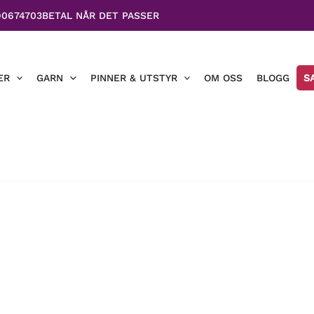
90674703
BETAL NÅR DET PASSER
ER
GARN
PINNER & UTSTYR
OM OSS
BLOGG
S